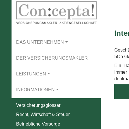
Int
DAS UNTERNEHMEN
Geschä
5Ob73
DER VERSICHERUNGSMAKLER
Ein Ha
immer 
LEISTUNGEN
denkba
INFORMATIONEN
Versicherungsglossar
Recht, Wirtschaft & Steuer
Betriebliche Vorsorge